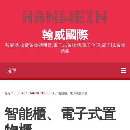
移
至
主
內
翰威國際
容
智能櫃,收費置物櫃租賃,電子式置物櫃.電子信箱,電子鎖,置物
櫃鎖
選單
Main
navigation
客戶案例
社區智取櫃
收費型置物櫃
智能櫃、電子式置物櫃
飯店寄存櫃
人臉辨識電子櫃
RFID電子鎖
感應手環
部落格
聯絡我們
首頁
/
BLOGS
/
HANWEIN'S BLOG
/
智能櫃、電子式置物櫃
導
智能櫃、電子式置
航
連