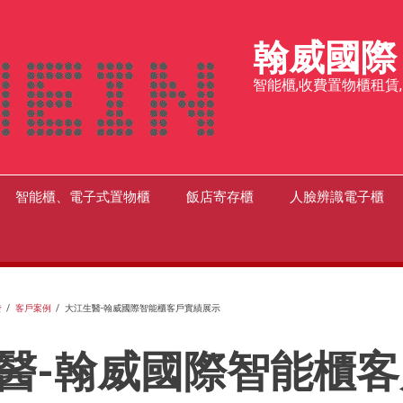
翰威國際
智能櫃,收費置物櫃租賃
智能櫃、電子式置物櫃
飯店寄存櫃
人臉辨識電子櫃
發
/
客戶案例
/
大江生醫-翰威國際智能櫃客戶實績展示
醫-翰威國際智能櫃