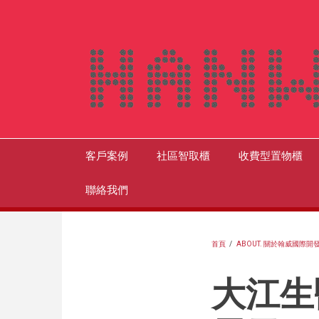
移
至
主
內
容
客戶案例
社區智取櫃
收費型置物櫃
Main
navigation
聯絡我們
首頁
/
ABOUT. 關於翰威國際開
導
大江生
航
連