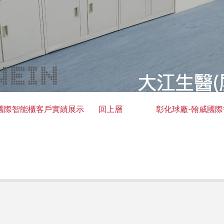
國際智能櫃客戶實績展示
回上層
彰化球廠-翰威國