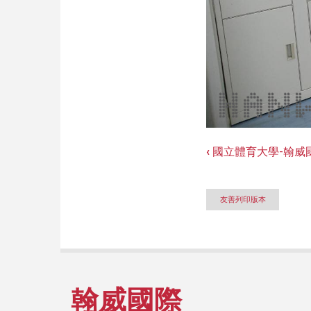
‹
國立體育大學-翰威
Book
traversal
友善列印版本
links
for
大
江
翰威國際
生