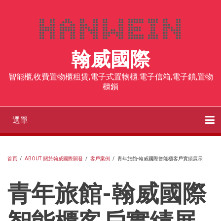
移
至
主
內
翰威國際
容
智能櫃,收費置物櫃租賃,電子式置物櫃.電子信箱,電子鎖,置物
櫃鎖
選單
Main
navigation
客戶案例
社區智取櫃
收費型置物櫃
智能櫃、電子式置物櫃
飯店寄存櫃
人臉辨識電子櫃
RFID電子鎖
感應手環
部落格
聯絡我們
首頁
/
ABOUT. 關於翰威國際開發
/
客戶案例
/
青年旅館-翰威國際智能櫃客戶實績展示
導
青年旅館-翰威國際
航
連