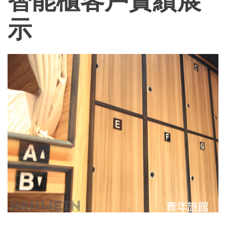
智能櫃客戶實績展
結
示