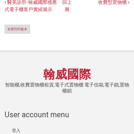
‹
醫美診所-翰威國際感應
回上
收費型置物櫃
›
Book
式電子櫃客戶實績展示
層
traversal
links
友善列印版本
for
青
年
旅
翰威國際
館-
翰
智能櫃,收費置物櫃租賃,電子式置物櫃.電子信箱,電子鎖,置物
櫃鎖
威
國
User account menu
際
智
登入