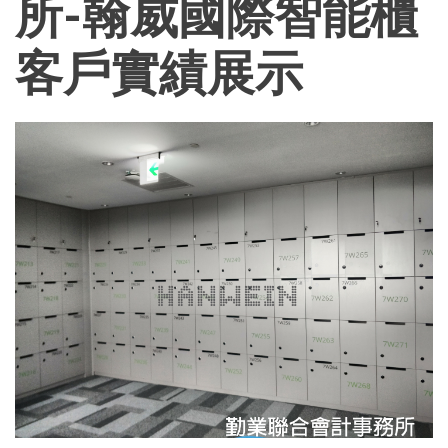
結
所-翰威國際智能櫃
客戶實績展示