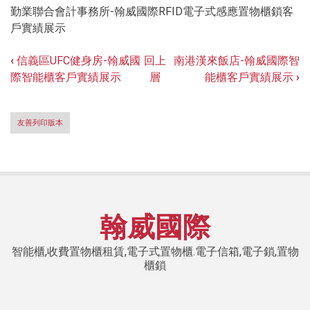
勤業聯合會計事務所-翰威國際RFID電子式感應置物櫃鎖客
戶實績展示
‹
信義區UFC健身房-翰威國
回上
南港漢來飯店-翰威國際智
Book
際智能櫃客戶實績展示
層
能櫃客戶實績展示
›
traversal
links
友善列印版本
for
勤
業
聯
翰威國際
合
會
智能櫃,收費置物櫃租賃,電子式置物櫃.電子信箱,電子鎖,置物
櫃鎖
計
事