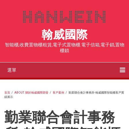
移
至
主
內
翰威國際
容
智能櫃,收費置物櫃租賃,電子式置物櫃.電子信箱,電子鎖,置物
櫃鎖
選單
Main
navigation
客戶案例
社區智取櫃
收費型置物櫃
智能櫃、電子式置物櫃
飯店寄存櫃
人臉辨識電子櫃
RFID電子鎖
感應手環
部落格
聯絡我們
首頁
/
ABOUT. 關於翰威國際開發
/
客戶案例
/
勤業聯合會計事務所-翰威國際智能櫃客戶實
績展示
導
航
勤業聯合會計事務
連