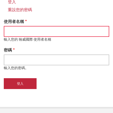
結
登入
(作
Primary
用
重設您的密碼
tabs
中
頁
使用者名稱
籤)
輸入您的 翰威國際 使用者名稱
密碼
輸入您的密碼。