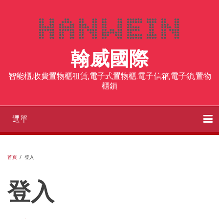
移
至
主
內
翰威國際
容
智能櫃,收費置物櫃租賃,電子式置物櫃.電子信箱,電子鎖,置物
櫃鎖
選單
Main
navigation
客戶案例
社區智取櫃
收費型置物櫃
智能櫃、電子式置物櫃
飯店寄存櫃
人臉辨識電子櫃
RFID電子鎖
感應手環
部落格
聯絡我們
首頁
/
登入
導
登入
航
連